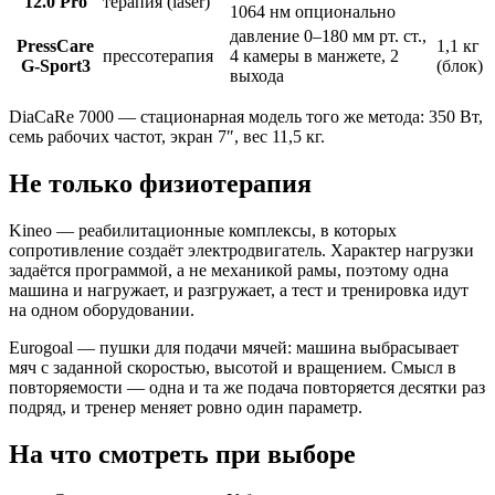
12.0 Pro
терапия (laser)
1064 нм опционально
давление 0–180 мм рт. ст.,
PressCare
1,1 кг
прессотерапия
4 камеры в манжете, 2
G-Sport3
(блок)
выхода
DiaCaRe 7000 — стационарная модель того же метода: 350 Вт,
семь рабочих частот, экран 7″, вес 11,5 кг.
Не только физиотерапия
Kineo — реабилитационные комплексы, в которых
сопротивление создаёт электродвигатель. Характер нагрузки
задаётся программой, а не механикой рамы, поэтому одна
машина и нагружает, и разгружает, а тест и тренировка идут
на одном оборудовании.
Eurogoal — пушки для подачи мячей: машина выбрасывает
мяч с заданной скоростью, высотой и вращением. Смысл в
повторяемости — одна и та же подача повторяется десятки раз
подряд, и тренер меняет ровно один параметр.
На что смотреть при выборе