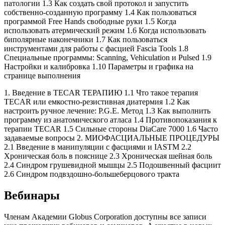
патологии 1.3 Как создать свой протокол и запустить
собственно-созданную программу 1.4 Как пользоваться
программой Free Hands свободные руки 1.5 Когда
использовать атермический режим 1.6 Когда использовать
биполярные наконечники 1.7 Как пользоваться
инструментами для работы с фасцией Fascia Tools 1.8
Специальные программы: Scanning, Vehiculation и Pulsed 1.9
Настройки и калибровка 1.10 Параметры и графика на
странице выполнения
1. Введение в TECAR ТЕРАПИЮ 1.1 Что такое терапия
TECAR или емкостно-резистивная диатермия 1.2 Как
настроить ручное лечение: P.G.E. Метод 1.3 Как выполнить
программу из анатомического атласа 1.4 Противопоказания к
терапии TECAR 1.5 Сильные стороны DiaCare 7000 1.6 Часто
задаваемые вопросы 2. МИОФАСЦИАЛЬНЫЕ ПРОЦЕДУРЫ
2.1 Введение в манипуляции с фасциями и IASTM 2.2
Хроническая боль в пояснице 2.3 Хроническая шейная боль
2.4 Синдром грушевидной мышцы 2.5 Подошвенный фасциит
2.6 Синдром подвздошно-большеберцового тракта
Вебинары
Членам Академии Globus Corporation доступны все записи