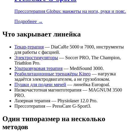
Прессотерапия Globus: манжеты на ноги, руки и пояс.
Подробнее
→
Что закрывает линейка
Текар-терапия
— DiaCaRe 5000 и 7000, инструменты
для работы с фасцией.
Электростимуляторы
— Soccer PRO, The Champion,
Triathlon Pro.
Ультразвуковая терапия
— MediSound 3000.
Реабилитационные тренажёры Kineo
— нагрузка
задаётся электродвигателем, а не грузоблоком.
Пушки для подачи мячей
— линейка Eurogoal.
Низкочастотная магнитотерапия — MAGNUM 3500
PRO.
Лазерная терапия — Physiolaser 12.0 Pro.
Прессотерапия — PressCare G-Sport3.
Один типоразмер на несколько
методов