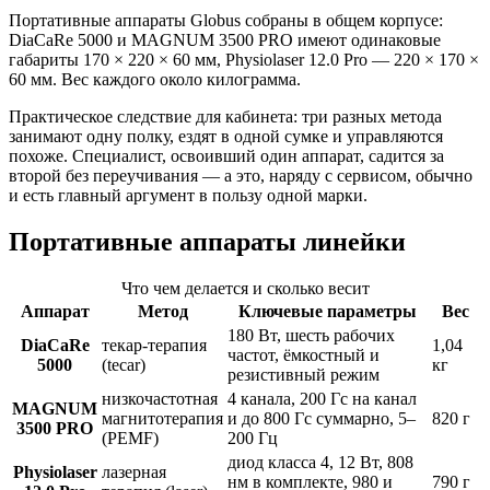
Портативные аппараты Globus собраны в общем корпусе:
DiaCaRe 5000 и MAGNUM 3500 PRO имеют одинаковые
габариты 170 × 220 × 60 мм, Physiolaser 12.0 Pro — 220 × 170 ×
60 мм. Вес каждого около килограмма.
Практическое следствие для кабинета: три разных метода
занимают одну полку, ездят в одной сумке и управляются
похоже. Специалист, освоивший один аппарат, садится за
второй без переучивания — а это, наряду с сервисом, обычно
и есть главный аргумент в пользу одной марки.
Портативные аппараты линейки
Что чем делается и сколько весит
Аппарат
Метод
Ключевые параметры
Вес
180 Вт, шесть рабочих
DiaCaRe
текар-терапия
1,04
частот, ёмкостный и
5000
(tecar)
кг
резистивный режим
низкочастотная
4 канала, 200 Гс на канал
MAGNUM
магнитотерапия
и до 800 Гс суммарно, 5–
820 г
3500 PRO
(PEMF)
200 Гц
диод класса 4, 12 Вт, 808
Physiolaser
лазерная
нм в комплекте, 980 и
790 г