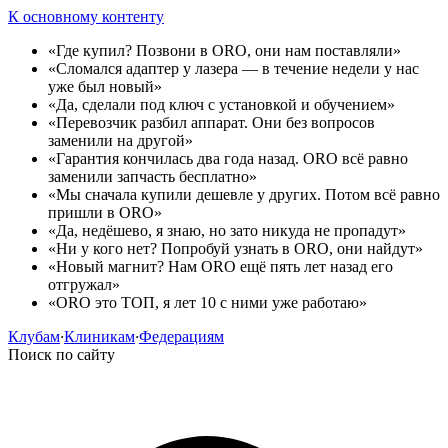
К основному контенту
«Где купил? Позвони в ORO, они нам поставляли»
«Сломался адаптер у лазера — в течение недели у нас
уже был новый»
«Да, сделали под ключ с установкой и обучением»
«Перевозчик разбил аппарат. Они без вопросов
заменили на другой»
«Гарантия кончилась два года назад. ORO всё равно
заменили запчасть бесплатно»
«Мы сначала купили дешевле у других. Потом всё равно
пришли в ORO»
«Да, недёшево, я знаю, но зато никуда не пропадут»
«Ни у кого нет? Попробуй узнать в ORO, они найдут»
«Новый магнит? Нам ORO ещё пять лет назад его
отгружал»
«ORO это ТОП, я лет 10 с ними уже работаю»
Клубам
·
Клиникам
·
Федерациям
Поиск по сайту